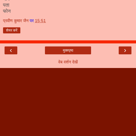
पता
फोन
प्रवीण कुमार जैन
पर
15:51
शेयर करें
‹
›
मुख्यपृष्ठ
वेब वर्शन देखें