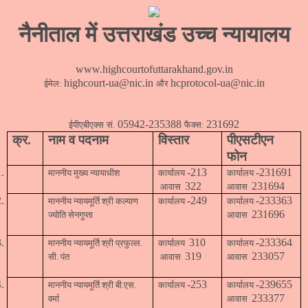
नैनीताल में उत्तराखंड उच्च न्यायालय
www.highcourtofuttarakhand.gov.in
highcourt-ua@nic.in
hcprotocol-ua@nic.in
ईमेल:
और
05942-235388
231692
ईपीएबीएक्स
सं.
फैक्स:
क्र.
नाम व पदनाम
विस्तार
पीएसटीएन
फोन
1.
-213
-231691
माननीय मुख्य न्यायाधीश
कार्यालय
कार्यालय
322
231694
आवास
आवास
2.
-249
-233363
माननीय न्यायमूर्ति श्री कल्याण
कार्यालय
कार्यालय
231696
ज्योति सेनगुप्ता
आवास
3.
310
-233364
माननीय न्यायमूर्ति श्री प्रफुल्ल.
कार्यालय
कार्यालय
319
233057
सी. पंत
आवास
आवास
4.
-253
-239655
माननीय न्यायमूर्ति श्री बी.एस.
कार्यालय
कार्यालय
233377
वर्मा
आवास