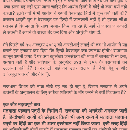
हिंदी वेबसाइट बनाने का नियम १९९९ में बना था और आज १४ वर्ष बीत चुके हैं
क्या इनसे यह नहीं पूछा जाना चाहिए कि आयोग हिन्दी में कोई भी काम क्यों नहीं
करता? इतने वर्षों में भी आयोग ने अपनी वेबसाइट हिंदी में शुरू क्यों नहीं की?
वर्तमान आईटी युग में वेबसाइट पर हिन्दी में जानकारी नहीं है तो इसका सीधा
मतलब है कि जनता के साथ अन्याय किया जा रह है, जहाँ से जनता जानकारी
ले सकती है आपने वो रास्ता बंद कर दिया और अंग्रेजी थोप दी.
मैंने पिछले वर्ष १५ अक्तूबर २०१२ को आरटीआई लगाई थी तब भी आयोग ने यह
बताने इस इनकार कर दिया कि हिन्दी वेबसाइट कब उपलब्ध होगी? राजभाषा
कानून अपनी जगह हैं पर क्या बहुसंख्य जनसंख्या की भाषा में जानकारी ना देना,
अन्याय नहीं हैं और संविधान के अनुच्छेद ३४३ से ३५१ के प्रावधानों का
उल्लंघन नहीं हैं? (
आर टी आई का उत्तर संलग्न है, देखें बिंदु २ और
३ "अनुलग्नक दो और तीन "
).
राजभाषा विभाग की नाक नीचे यह सब हो रहा है, विभाग सरकार से अपने
कर्तव्यों के अनुपालन के लिए अधिक शक्तियों के माँग करने से क्यों हिचकता है?
एक और महत्वपूर्ण बात:
मतदाता पहचान पत्रों के निर्माण में 'राजभाषा' की अनदेखी अनवरत जारी
है. हिन्दीभाषी राज्यों को छोड़कर किसी भी अन्य राज्य में
मतदाता पहचान
पत्रों पर हिंदी का एक भी अक्षर इस्तेमाल नहीं किया जाता. इसी तरह हिंदी
एवं अहिन्दीभाषी दोनों राज्यों में
मतदाता पहचान पत्रों पर अंग्रेजी को ऊपर