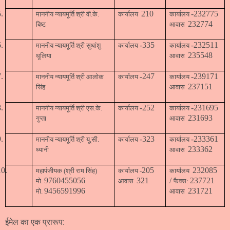
5.
210
-232775
माननीय न्यायमूर्ति श्री वी.के.
कार्यालय
कार्यालय
232774
बिष्ट
आवास
6.
-335
-232511
माननीय न्यायमूर्ति श्री सुधांशु
कार्यालय
कार्यालय
235548
धूलिया
आवास
7.
-247
-239171
माननीय न्यायमूर्ति श्री आलोक
कार्यालय
कार्यालय
237151
सिंह
आवास
8.
-252
-231695
माननीय न्यायमूर्ति श्री एस.के.
कार्यालय
कार्यालय
231693
गुप्ता
आवास
9.
-323
-233361
माननीय न्यायमूर्ति श्री यू.सी.
कार्यालय
कार्यालय
233362
ध्यानी
आवास
10.
205
232085
महापंजीयक (श्री राम सिंह)
कार्यालय -
कार्यालय
9760455056
321
/
237721
मो.
आवास
फैक्स:
9456591996
231721
मो.
आवास
ईमेल का एक प्रारूप: