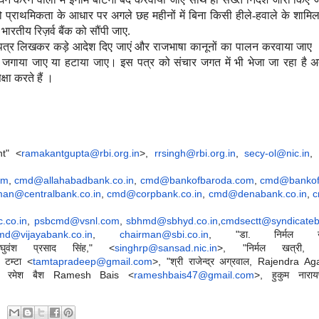
दी को प्राथमिकता के आधार पर अगले छह महीनों में बिना किसी हीले-हवाले के शामि
 भारतीय रिज़र्व बैंक को सौंपी जाए.
 में पत्र लिखकर कड़े आदेश दिए जाएं और राजभाषा कानूनों का पालन करवाया जाए
े से जगाया जाए या हटाया जाए। इस पत्र को संचार जगत में भी भेजा जा रहा है अ
्षा करते हैं ।
nt" <
ramakantgupta@rbi.org.in
>,
rrsingh@rbi.org.in
,
secy-ol@nic.in
, 
y, OL
om
,
cmd@allahabadbank.co.in
,
cmd@bankofbaroda.com
,
cmd@bankofi
man@centralbank.co.in
,
cmd@corpbank.co.in
,
cmd@denabank.co.in
,
c
.co.in
,
psbcmd@vsnl.com
,
sbhmd@sbhyd.co.in
,
cmdsectt@syndicateb
md@vijayabank.co.in
,
chairman@sbi.co.in
, "डा. निर्मल खत्
ुवंश प्रसाद सिंह," <
singhrp@sansad.nic.in
>, "निर्मल खत्री, स
 टम्‍टा <
tamtapradeep@gmail.com
>, "श्री राजेन्‍द्र अग्रवाल, Rajendra Ag
री रमेश बैश Ramesh Bais <
rameshbais47@gmail.com
>, हुकुम नारा