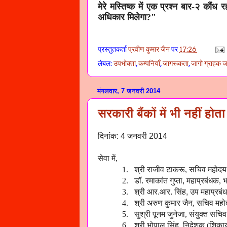
मेरे मस्तिष्क में एक प्रश्न बार-२ कौंध
अधिकार मिलेगा?"
प्रस्तुतकर्ता
प्रवीण कुमार जैन
पर
17:26
लेबल:
उपभोक्ता
,
कम्पनियाँ
,
जागरूकता
,
जागो ग्राहक ज
मंगलवार, 7 जनवरी 2014
सरकारी बैंकों में भी नहीं 
दिनांक: 4 जनवरी 2014
सेवा में,
1. श्री राजीव टाकरू, सचिव महोदय, व
2.
डॉ. रमाकांत गुप्‍ता,
महाप्रबंधक, भा
3. श्री
आर.आर. सिंह, उप महाप्रब
4. श्री अरुण कुमार जैन, सचिव महोद
5. सुश्री पूनम जुनेजा, संयुक्त
सचिव 
6. श्री भोपाल सिंह, निदेशक (शिका