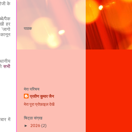
रेजी के
्बे/पैक
िखी हर
पाठक
ज
'
जागो
 कानून
स्थानीय
को
सभी
मेरा परिचय
प्रवीण कुमार जैन
मेरा पूरा प्रोफ़ाइल देखें
चिट्ठा संग्रह
ार में
2026
(2)
►