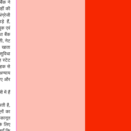
ैंक ने
हीं की
ंग्रेजी
े हैं,
ुक एवं
था बैंक
ी, नेट
न खाता
सुविधा
 स्टेट
ाहक से
अन्याय
जाए और
में हैं
ती है,
नों का
 कानून
के लिए
ाएँ कि