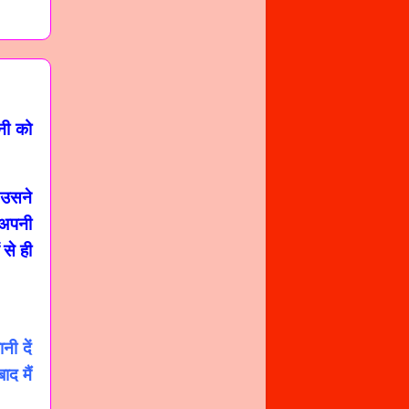
नी को
उसने
 अपनी
से ही
ी दें
ाद मैं