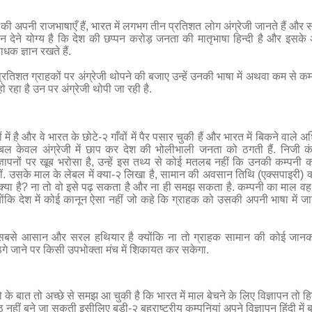
ं की अपनी राजभाषाएँ हैं
,
भारत में लगभग तीन प्रतिशत लोग अंग्रेजी जानते हैं और सत
ध्यान देने योग्य है कि देश की छप्पन करोड़ जनता की मातृभाषा हिन्दी है और इसके
क ज्ञान रखते हैं.
प्रतिशत ग्राहकों
पर अंग्रेजी थोपने की बजाए उन्हें उनकी भाषा में अथवा कम से कम
ो रहा है उन पर अंग्रेजी थोपी जा रही है.
ें है और वे भारत के छोटे-२ गाँवों में पैर पसार चुकी हैं और भारत में बिकने वाले
लेबल केवल अंग्रेजी में छाप कर देश की भोलीभाली जनता को ठगती हैं.
निजी कं
ञापनों पर खूब भरोसा है
,
उन्हें इस तथ्य से कोई मतलब नहीं कि उनकी कम्पनी 
ं. उसके माल के लेबल में क्या-२ लिखा है
,
सामान की अवसान तिथि (एक्सपाइरी) क्
या है
?
ना तो वो इसे पढ़ सकता है और ना ही समझ सकता है. कम्पनी का माल व
ंकि देश में कोई कानून ऐसा नहीं जो कहे कि ग्राहक को उसकी अपनी भाषा में ज
 का सबसे आसान और सरल हथियार है क्योंकि ना तो ग्राहक सामान की कोई जानक
े जाने पर किसी उपभोक्ता मंच में शिकायत कर सकेगा.
ो के बात तो अच्छे से समझ आ चुकी है कि भारत में माल बेचने के लिए विज्ञापन तो हिन
पैठ नहीं बने जा सकती इसीलिए बड़ी-२ बहुराष्ट्रीय कम्पनियां अपने विज्ञापन हिंदी में