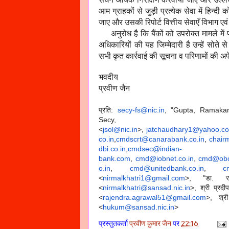
आम ग्राहकों से जुड़ी प्रत्येक सेवा में हिन्
जाए और उसकी रिपोर्ट वित्तीय सेवाएँ विभाग एवं
अनुरोध है कि बैंकों को उपरोक्त मामले
अधिकारियों की यह जिम्मेदारी है उन्हें सोत
सभी कृत कार्रवाई की सूचना व परिणामों की अपेक
भवदीय
प्रवीण जैन
प्रति:
secy-fs@nic.in
, "Gupta, Ramaka
Sec
<
jsol@nic.in
>,
jatchaudhary1@yahoo.c
co.in
,
cmdscrt@canarabank.co.in
,
chair
dbi.co.in
,
cmdsec@indian-
bank.com
,
cmd@iobnet.co.in
,
cmd@obc
o.in
,
cmd@unitedbank.co.in
,
c
<
nirmalkhatri1@gmail.com
>, "डा. रघ
<
nirmalkhatri@sansad.nic.in
>, श्री प्रदीप
<
rajendra.agrawal51@gmail.com
>
, श्
<
hukum@sansad.nic.in
>
प्रस्तुतकर्ता
प्रवीण कुमार जैन
पर
22:16