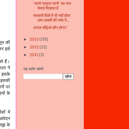
‘जागो ग्राहक जागो’ का नारा
केवल दिखावा है
सरकारी बैंकों में भी नहीं होता
आम आदमी की भाषा में...
अगला सीईओ कौन होगा?
2013
(115)
►
नून की
2012
(22)
►
कर इसे
2011
(3)
►
ते हैं।
ाला ने
यह ब्लॉग खोजें
 । इसके
,
इसकी
नों पर
यों के
ों में
 आवेदन
ूह के