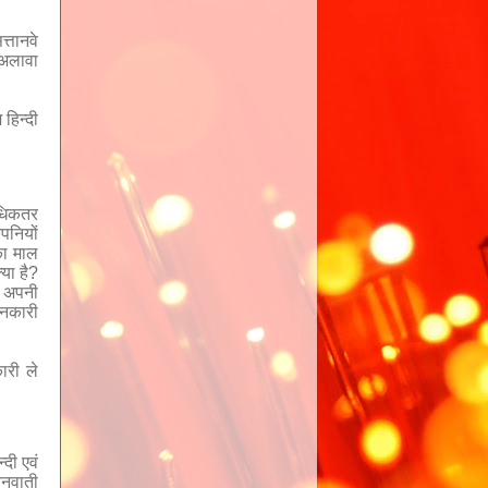
्तानवे
 अलावा
 हिन्दी
 अधिकतर
पनियों
का माल
या है
?
ह अपनी
ानकारी
ारी ले
्दी एवं
 बनवाती