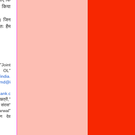
ल किया
 । जिन
तः हैम
"Joint
"
ndia.
md@i
ank.c
री,"
ंरास"
arwal"
यण देव