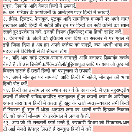
मुद्रा, लिफाफे आदि केवल हिन्दी में छपवाएँ.
७. घर -परिवार के आयोजनों के आमंत्रण पत्र हिन्दी में छपवाएँ.
८. ईमेल, ट्विटर, फेसबुक, यूट्यूब आदि सामाजिक माध्यमों पर अपने नाम/
हस्ताक्षर आदि हिन्दी में सहेजें और इन पर हिन्दी का सही वर्तनी का ध्यान
रखते हुए इस्तेमाल करें. इनकी नियत (डिफॉल्ट)भाषा हिन्दी साईट करें.
९. देवनागरी के अं
को
ं
को
इतिहास बना दिया था सरकार ने पर गूगल ने
इन्हें जिला दिया है अब हम अपने कर्तव्य
को
समझें, क्या अपनी भाषा का
महत्त्व हमें विदेशियों से ही सीखना होगा.
१०. यदि आप
को
ई उत्पाद-सामान-सामग्री आदि बनाकर डिब्बाबंद करके
बेचते हैं तो उस डिब्बे/पैक/पैकेट/थैली/पुड़िया/
पुडा आदि पर आप जो कुछ भी
विवरण डालते हैं उसमें हिन्दी
को
प्रमुखता से छपवाएँ.
११. अपने मोबाइल पर नाम-पते आदि हिन्दी में सहेजें, मोबाइल की भाषा
हिन्दी सेट करें.
१२. हिन्दी का इस्तेमाल हर स्थान पर गर्व के साथ करें. मैं एक बहुराष्ट्रीय
कंपनी में कंपनी सचिव/कार्पोरेट सलाहकार हूँ पर कंपनी काम के अरिरिक्त
अपना सारा काम हिन्दी में करता हूँ, खुद के खाते -पत्र-व्यवहार सभी हिन्दी
में लिखता हूँ. शुरू में थोड़ा अटपटा लगा पर अपनी सारी झिझक निकाल
दी. अरे अपनी माँ-भाषा के इस्तेमाल में लज्जा कैसी.
१३. आप जो भी सरकारी फार्म भरते हैं, सरकारी विभाग
को
शिकायत/आर
टी आई भेजते हैं/पत्र लिखते हैं सबकुछ हिन्दी में करें.