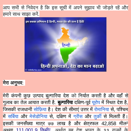
आप सभी से निवेदन है कि इस सूची में अपने सुझाव भी जोड़ते रहें और
हमारे साथ साझा करें.
मेरा अनुभव:
मेरी कंपनी कुछ उत्पाद बुल्गारिया देश
को
निर्यात करती है और वहाँ से
गुलाब का तेल आयात करती है.
बुल्गारिया
दक्षिण-पूर्व
यू
रोप
में स्थित देश है,
जिसकी राजधानी
सोफ़िया
है। देश की सीमाएं उत्तर में
रोमानिया
से, पश्चिम
में
सर्बिया
और
मेसेडोनिया
से, दक्षिण में
ग्रीस
और
तुर्की
से मिलती हैं।
इसकी जनसँख्या मात्र ७७ लाख है और क्षेत्रफल
42,858 मील²
अथवा
111,001.9 किमी²
. अर्थात यह देश भारत के ११ राज्यों के