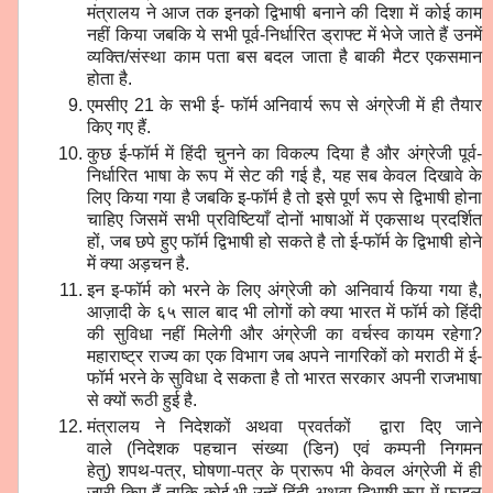
मंत्रालय ने आज तक इनको द्विभाषी बनाने की दिशा में कोई काम
नहीं किया जबकि ये सभी पूर्व-निर्धारित ड्राफ्ट में भेजे जाते हैं उनमें
व्यक्ति/संस्था काम पता बस बदल जाता है बाकी मैटर एकसमान
होता है.
एमसीए 21 के सभी ई- फॉर्म अनिवार्य रूप से अंग्रेजी में ही तैयार
किए गए हैं.
कुछ ई-फॉर्म में हिंदी चुनने का विकल्प दिया है और अंग्रेजी पूर्व-
निर्धारित भाषा के रूप में सेट की गई है, यह सब केवल दिखावे के
लिए किया गया है जबकि इ-फॉर्म है तो इसे पूर्ण रूप से द्विभाषी होना
चाहिए जिसमें सभी प्रविष्टियाँ दोनों भाषाओं में एकसाथ प्रदर्शित
हों, जब छपे हुए फॉर्म द्विभाषी हो सकते है तो ई-फॉर्म के द्विभाषी होने
में क्या अड़चन है.
इन इ-फॉर्म को भरने के लिए अंग्रेजी को अनिवार्य किया गया है,
आज़ादी के ६५ साल बाद भी लोगों को क्या भारत में फॉर्म को हिंदी
की सुविधा नहीं मिलेगी और अंग्रेजी का वर्चस्व कायम रहेगा?
महाराष्ट्र राज्य का एक विभाग जब अपने नागरिकों को मराठी में ई-
फॉर्म भरने के सुविधा दे सकता है तो भारत सरकार अपनी राजभाषा
से क्यों रूठी हुई है.
मंत्रालय ने निदेशकों अथवा प्रवर्तकों द्वारा दिए जाने
वाले (निदेशक पहचान संख्या (डिन) एवं कम्पनी निगमन
हेतु) शपथ-पत्र, घोषणा-पत्र के प्रारूप भी केवल अंग्रेजी में ही
जारी किए हैं ताकि कोई भी उन्हें हिंदी अथवा द्विभाषी रूप में फ़ाइल