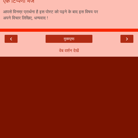
एक टिप्पणी भेजें
आपसे विनम्र प्रार्थना है इस पोस्ट को पढ़ने के बाद इस विषय पर
अपने विचार लिखिए, धन्यवाद !
‹
›
मुख्यपृष्ठ
वेब वर्शन देखें