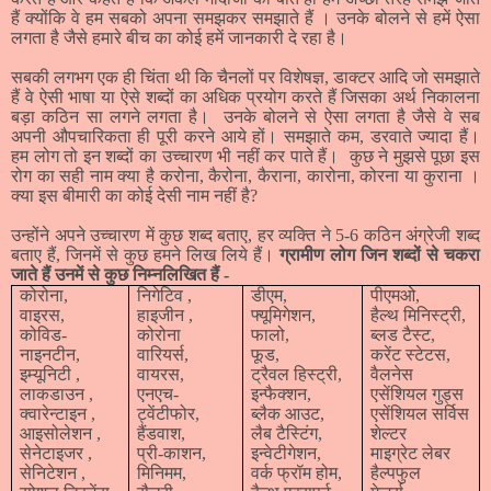
हैं क्योंकि वे हम सबको अपना समझकर समझाते हैं । उनके बोलने से हमें ऐसा
लगता है जैसे हमारे बीच का कोई हमें जानकारी दे रहा है।
सबकी लगभग एक ही चिंता थी कि चैनलों पर विशेषज्ञ, डाक्टर आदि जो समझाते
हैं वे ऐसी भाषा या ऐसे शब्दों का अधिक प्रयोग करते हैं जिसका अर्थ निकालना
बड़ा कठिन सा लगने लगता है।
उनके बोलने से ऐसा लगता है जैसे वे सब
अपनी औपचारिकता ही पूरी करने आये हों। समझाते कम, डरवाते ज्यादा हैं।
हम लोग तो इन शब्दों का उच्चारण भी नहीं कर पाते हैं।
कुछ ने मुझसे पूछा इस
रोग का सही नाम क्या है करोना, कैरोना, कैराना, कारोना, कोरना या कुराना ।
क्या इस बीमारी का कोई देसी नाम नहीं है
?
उन्होंने अपने उच्चारण में कुछ शब्द बताए, हर व्यक्ति ने
5
-
6
कठिन अंग्रेजी शब्द
बताए हैं, जिनमें से कुछ हमने लिख लिये हैं।
ग्रामीण लोग जिन शब्दों से चकरा
जाते हैं उनमें से कुछ निम्नलिखित हैं -
कोरोना,
निगेटिव
,
डीएम,
पीएमओ,
वाइरस,
हाइजीन
,
फ्यूमिगेशन,
हैल्थ मिनिस्ट्री,
कोविड-
कोरोना
फालो,
ब्लड टैस्ट,
नाइनटीन,
वारियर्स,
फूड,
करेंट स्टेटस,
इम्यूनिटी
,
वायरस,
ट्रैवल हिस्ट्री,
वैलनेस
लाकडाउन
,
एनएच-
इन्फैक्शन,
एसेंशियल गुड्स
क्वारेन्टाइन
,
ट्वेंटीफोर,
ब्लैक आउट,
एसेंशियल सर्विस
आइसोलेशन
,
हैंडवाश,
लैब टैस्टिंग,
शेल्टर
सेनेटाइजर
,
प्री-काशन,
इन्वेटीगेशन,
माइग्रेट लेबर
सेनिटेशन
,
मिनिमम,
वर्क फ्रॉम होम,
हैल्पफुल