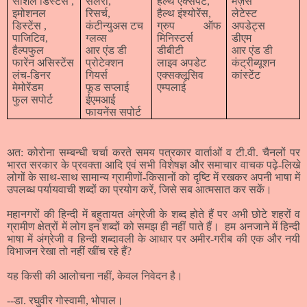
सोशल डिस्टेंस
,
सैलरी,
हैल्थ एक्सपर्ट,
मेज़र्स
इमोशनल
रिसर्च,
हैल्थ इंश्योरेंस,
लेटेस्ट
डिस्टेंस
,
कंटीन्युअस टच
ग्रुप ऑफ
अपडेट्स
पाजिटिव
,
ग्लव्स
मिनिस्टर्स
डीएम
हैल्पफुल
आर एंड डी
डीबीटी
आर एंड डी
फारेंन असिस्टेंस
प्रोटेक्शन
लाइव अपडेट
कंट्रीब्यूशन
लंच-डिनर
गियर्स
एक्सक्लूसिव
कांस्टेंट
मेमोरेंडम
फूड सप्लाई
एम्पलाई
फुल सपोर्ट
ईएमआई
फायनेंस सपोर्ट
अत: कोरोना सम्बन्धी चर्चा करते समय पत्रकार वार्ताओं व टी.वी. चैनलों पर
भारत सरकार के प्रवक्ता आदि एवं सभी विशेषज्ञ और समाचार वाचक पढ़े-लिखे
लोगों के साथ-साथ सामान्य ग्रामीणों-किसानों को दृष्टि में रखकर अपनी भाषा में
उपलब्ध पर्यायवाची शब्दों का प्रयोग करें, जिसे सब आत्मसात कर सकें।
महानगरों की हिन्दी में बहुतायत अंग्रेजी के शब्द होते हैं पर अभी छोटे शहरों व
ग्रामीण क्षेत्रों में लोग इन शब्दों को समझ ही नहीं पाते हैं।
हम अनजाने में हिन्दी
भाषा में अंग्रेजी व हिन्दी शब्दावली के आधार पर अमीर-गरीब की एक और नयी
विभाजन रेखा तो नहीं खींच रहे हैं
?
यह किसी की आलोचना नहीं
,
केवल निवेदन है।
--
डा. रघुवीर गोस्वामी
,
भोपाल।