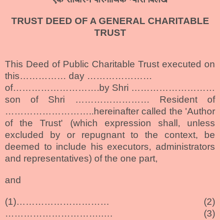
TRUST DEED OF A GENERAL CHARITABLE
TRUST
This Deed of Public Charitable Trust executed on
this…………… day …………………
of……………………….by S
hr
i ………………………
son of S
hr
i …………………… Resident of
………………………..hereinafter called the 'Author
of the Trust' (which expression shall, unless
excluded by or repugnant to the context, be
deemed to include his executors, administrators
and representatives) of the one part,
and
(1)………………………… (2)
………………………….…. (3)