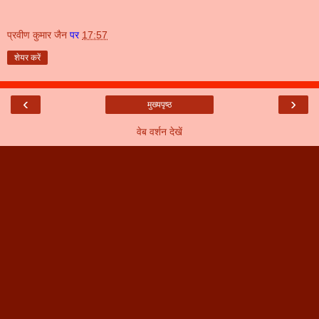
प्रवीण कुमार जैन
पर
17:57
शेयर करें
‹
›
मुख्यपृष्ठ
वेब वर्शन देखें