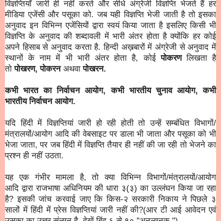
विज्ञप्तियाँ जारी ही नहीं करते और सीधे अंग्रेजी विज्ञप्ति भेजते हैं हर
मीडिया एजेंसी और पसूका को. जब यही विज्ञप्ति भेजी जाती है तो इसका
अनुवाद इन विभिन्न एजेंसियों द्वारा स्वयं किया जाता है इसलिए किसी भी
विज्ञप्ति के अनुवाद की शब्दावली में भारी अंतर होता है क्योंकि हर कोई
अपने हिसाब से अनुवाद करता है. हिन्दी अख़बारों में अंग्रेजी से अनुवाद में
स्थानों के नाम में भी भारी अंतर होता है, कोई
पोकरण
लिखता है
तो
पोखरण,
पोकरन
अथवा
पोखरन.
कभी भारत का निर्वाचन आयोग, कभी भारतीय चुनाव आयोग, कभी
भारतीय निर्वाचन आयोग.
यदि हिंदी में विज्ञप्तियां जारी हो रही होती तो उन्हें सम्बंधित विभागों/
मंत्रालयों/आयोग आदि की वेबसाइट पर डाला भी जाता और पसूका को भी
भेजा जाता, पर जब हिंदी में विज्ञप्ति तैयार ही नहीं की जा रही तो भेजने का
प्रश्न ही नहीं उठता.
यह एक गंभीर मामला है, तो क्या विभिन्न
विभागों/मंत्रालयों/आयो
ग
आदि
द्वारा
राजभाषा अधिनियम की धारा ३(३) का उल्लंघन किया जा रहा
है?
इसकी जांच करवाई जाए कि किस-२ सरकारी निकाय ने पिछले ३
सालों में हिंदी में प्रेस विज्ञप्तियां जारी नहीं की?
(आर टी आई आवेदन एवं
उसका का उत्तर संलग्न है, देखें बिंदु ६ से १० "अनुलग्नक ").