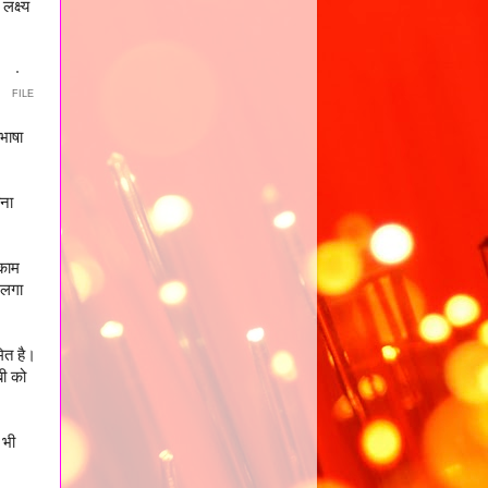
क्ष्य
FILE
भाषा
ाना
 काम
ी लगा
मित है।
बी को
 भी