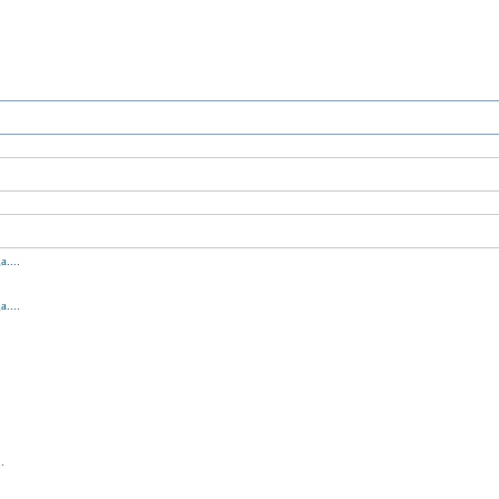
....
....
.
.