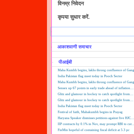
विनम्र निवेदन
कृपया सुधार करें.
डीडी समाचार
·
आकाशवाणी समाचार
·
पीआईबी
·
Maha Kumbh begins, lakhs throng confluence of Ganga
India Pakistan flag meet today in Pooch Sector
Maha Kumbh begins, lakhs throng confluence of Ganga
Sensex up 67 points in early trade ahead of inflation....
Glitz and glamour in hockey to catch spotlight from....
Glitz and glamour in hockey to catch spotlight from....
India Pakistan flag meet today in Pooch Sector
Festival of faith, Mahakumbh begins in Prayag
Haryana Speaker dismisses petitions against five HJC...
IIP contracts by 0.1% in Nov, may prompt RBI to cut...
FinMin hopeful of containing fiscal deficit at 5.3 pc